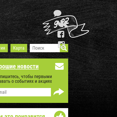
тия
Карта
рошие новости
пишитесь, чтобы первыми
авать о событиях и акциях
м это понравится