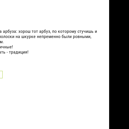
 арбуза: хорош тот арбуз, по которому стучишь и
 полоски на шкурке непременно были ровными,
ым.
личные!
ть - традиция!