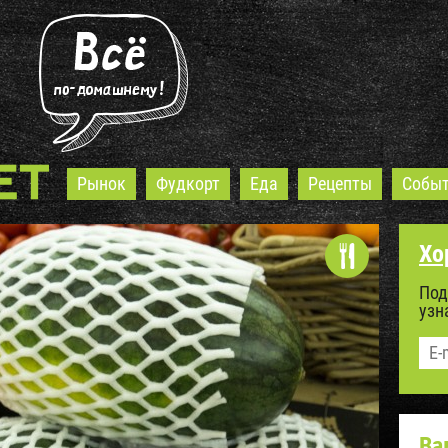
Рынок
Фудкорт
Еда
Рецепты
Собы
Хо
Под
узн
Ва