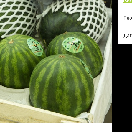
Пло
Даг